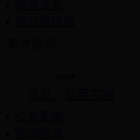
警营文化
网站群链接
警方提示
站内搜索：
首页
>
信用芜湖
公安要闻
芜湖警讯