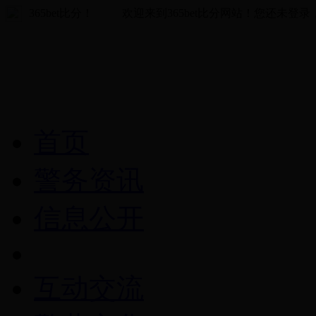
365bet比分！
欢迎来到365bet比分网站！您还未登录
首页
警务资讯
信息公开
互动交流