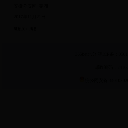
安徽公安网 芜湖
2017年11月21日
满意度：
满意
365bet比分 皖ICP备：0
邮政编码：241000
皖公网安备 34010302