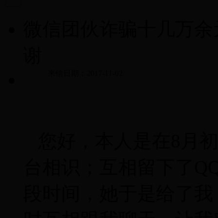
微信团伙诈骗十几万余
谢
来信日期：2017-11-02
您好，本人是在8月初
台相识；互相留下了Q
段时间，她于是给了我