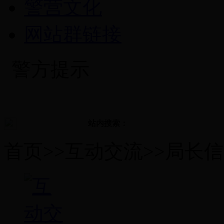
警营文化
网站群链接
警方提示
站内搜索：
首页>>互动交流>>局长