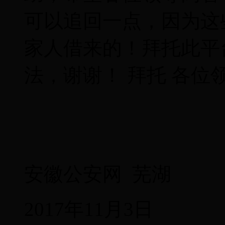
可以追回一点，因为这
家人借来的！拜托此平
法，谢谢！ 拜托 各位
安徽公安网 芜湖
2017年11月3日